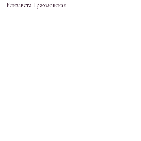
Елизавета Бржозовская